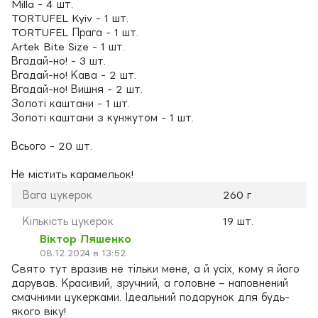
Milla - 4 шт.
TORTUFEL Kyiv - 1 шт.
TORTUFEL Прага - 1 шт.
Artek Bite Size - 1 шт.
Вгадай-но! - 3 шт.
Вгадай-но! Кава - 2 шт.
Вгадай-но! Вишня - 2 шт.
Золоті каштани - 1 шт.
Золоті каштани з кунжутом - 1 шт.
Всього - 20 шт.
Не містить карамельок!
Вага цукерок
260 г
Кількість цукерок
19 шт.
Віктор Ляшенко
08.12.2024 в 13:52
Свято тут вразив не тільки мене, а й усіх, кому я його
дарував. Красивий, зручний, а головне – наповнений
смачними цукерками. Ідеальний подарунок для будь-
якого віку!