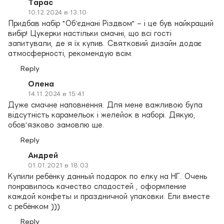
Тарас
10.12.2024 в 13:10
Придбав набір "Об’єднані Різдвом" – і це був найкращий
вибір! Цукерки настільки смачні, що всі гості
запитували, де я їх купив. Святковий дизайн додає
атмосферності, рекомендую всім.
Reply
Олена
14.11.2024 в 15:41
Дуже смачне наповнення. Для мене важливою була
відсутність карамельок і желейок в наборі. Дякую,
обов'язково замовлю ще.
Reply
Андрей
01.01.2021 в 18:03
Купили ребёнку данный подарок по елку на НГ. Очень
понравилось качество сладостей , оформление
каждой конфеты и праздничной упаковки. Ели вместе
с ребёнком )))
Reply