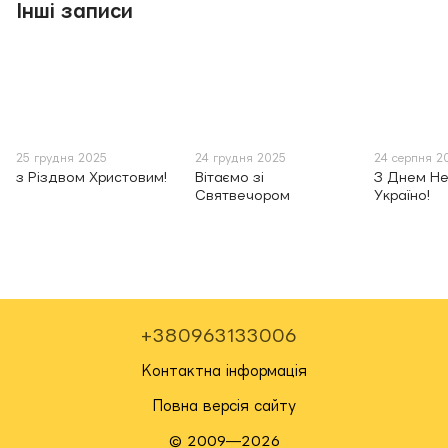
Інші записи
25 грудня 2025
24 грудня 2025
24 серпня 2
з Різдвом Христовим!
Вітаємо зі
З Днем Не
Святвечором
Україно!
+380963133006
Контактна інформація
Повна версія сайту
© 2009—2026