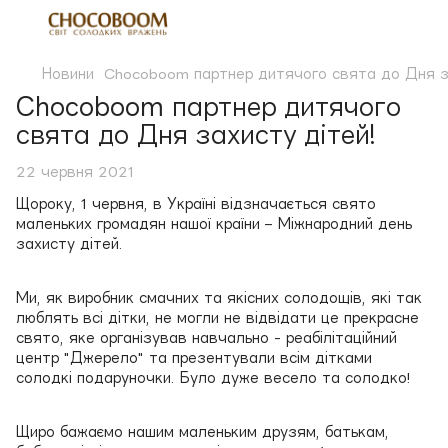
Новини
Chocoboom партнер дитячого свята до Дня за
Chocoboom партнер дитячого
свята до Дня захисту дітей!
22 червня 2021
Щороку, 1 червня, в Україні відзначається свято
маленьких громадян нашої країни – Міжнародний день
захисту дітей.
Ми, як виробник смачних та якісних солодощів, які так
люблять всі дітки, не могли не відвідати це прекрасне
свято, яке організував навчально - реабілітаційний
центр "Джерело" та презентували всім дітками
солодкі подаруночки. Було дуже весело та солодко!
Щиро бажаємо нашим маленьким друзям, батькам,