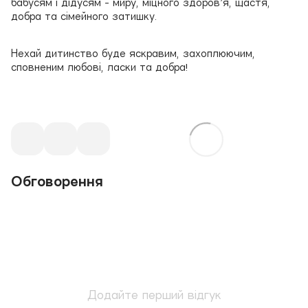
бабусям і дідусям - миру, міцного здоров’я, щастя,
добра та сімейного затишку.
Нехай дитинство буде яскравим, захоплюючим,
сповненим любові, ласки та добра!
Обговорення
Додайте перший відгук