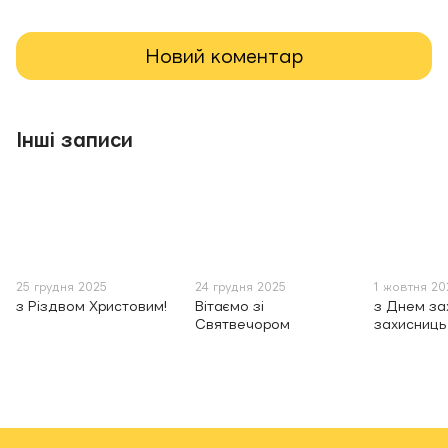
Новий коментар
Інші записи
25 грудня 2025
24 грудня 2025
1 жовтня 20
з Різдвом Христовим!
Вітаємо зі
з Днем зах
Святвечором
захисниць 