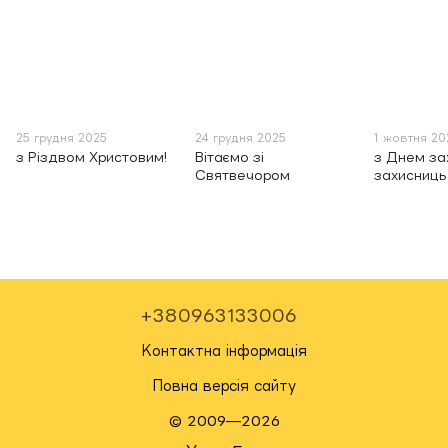
25 грудня 2025
24 грудня 2025
1 жовтня 20
з Різдвом Христовим!
Вітаємо зі
з Днем зах
Святвечором
захисниць 
+380963133006
Контактна інформація
Повна версія сайту
© 2009—2026