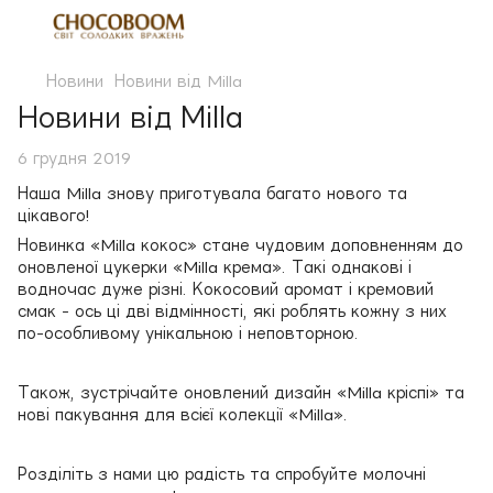
Новини
Новини від Milla
Новини від Milla
6 грудня 2019
Наша Milla знову приготувала багато нового та
цікавого!
Новинка «Milla кокос» стане чудовим доповненням до
оновленої цукерки «Milla крема». Такі однакові і
водночас дуже різні. Кокосовий аромат і кремовий
смак - ось ці дві відмінності, які роблять кожну з них
по-особливому унікальною і неповторною.
Також, зустрічайте оновлений дизайн «Milla кріспі» та
нові пакування для всієї колекції «Milla».
Розділіть з нами цю радість та спробуйте молочні