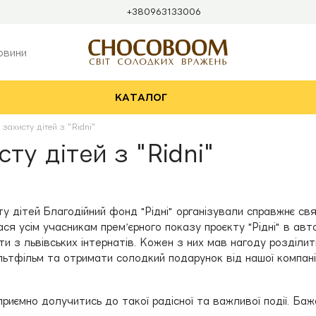
+380963133006
овини
КАТАЛОГ
 захисту дітей з "Ridni"
ту дітей з "Ridni"
у дітей Благодійний фонд "Рідні" організували справжнє св
я усім учасникам прем’єрного показу проєкту "Рідні" в авт
іти з львівських інтернатів. Кожен з них мав нагоду розділ
льтфільм та отримати солодкий подарунок від нашої компан
иємно долучитись до такої радісної та важливої події. Бажа