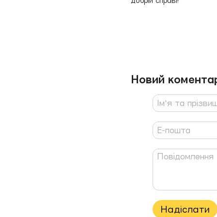
добрій справі!
Новий комента
Надіслати