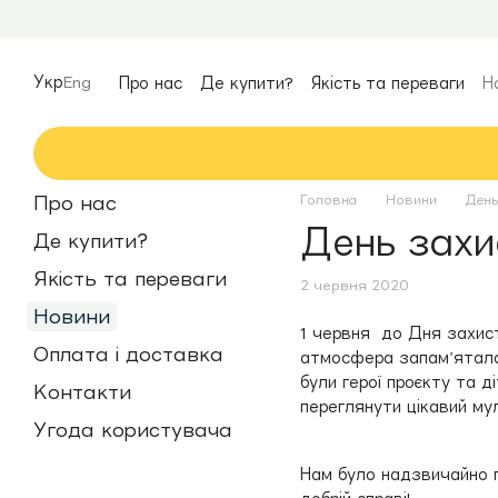
Перейти до основного контенту
Укр
Eng
Про нас
Де купити?
Якість та переваги
Н
Оплата і доставка
Контакти
Про нас
Головна
Новини
День
День захис
Де купити?
Якість та переваги
2 червня 2020
Новини
1 червня до Дня захист
Оплата і доставка
атмосфера запам’яталас
були герої проєкту та д
Контакти
переглянути цікавий му
Угода користувача
Нам було надзвичайно пр