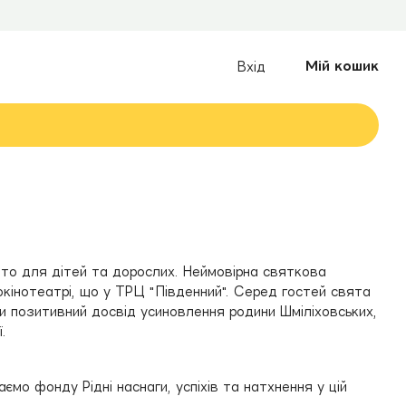
Мій кошик
Вхід
ято для дітей та дорослих. Неймовірна святкова
окінотеатрі, що у ТРЦ "Південний". Серед гостей свята
ити позитивний досвід усиновлення родини Шміліховських,
ії.
ємо фонду Рідні наснаги, успіхів та натхнення у цій