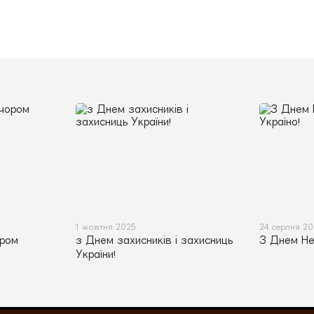
1 жовтня 2025
24 серпня 2
ором
з Днем захисників і захисниць
З Днем Не
України!