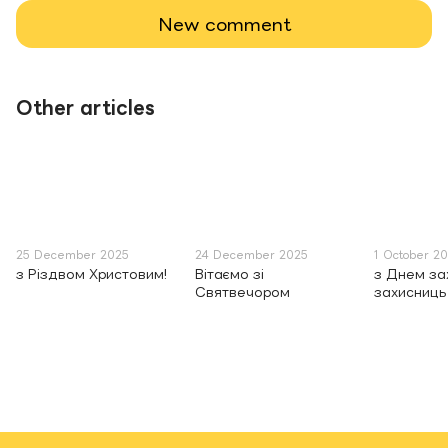
New comment
Other articles
25 December 2025
24 December 2025
1 October 2
з Різдвом Христовим!
Вітаємо зі
з Днем зах
Святвечором
захисниць 