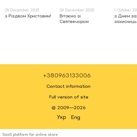
25 December 2025
24 December 2025
1 October 2
з Різдвом Христовим!
Вітаємо зі
з Днем зах
Святвечором
захисниць 
+380963133006
Contact information
Full version of site
© 2009—2026
Укр
Eng
SaaS platform for online store