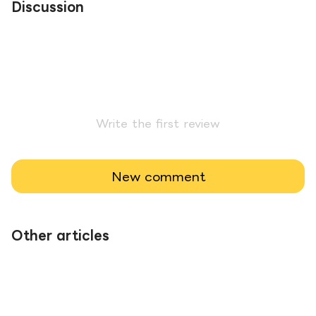
Discussion
Write the first review
New comment
Other articles