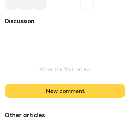
Discussion
Write the first review
New comment
Other articles