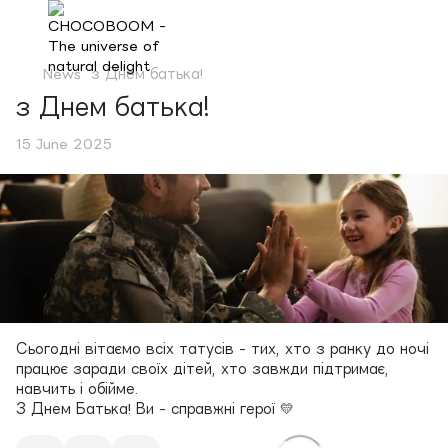
News
з Днем батька!
з Днем батька!
15 June 2025
Сьогодні вітаємо всіх татусів - тих, хто з ранку до ночі
працює заради своїх дітей, хто завжди підтримає,
навчить і обійме.
З Днем Батька! Ви - справжні герої 💛