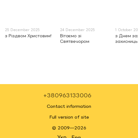
25 December 2025
24 December 2025
1 October 2
з Різдвом Христовим!
Вітаємо зі
з Днем зах
Святвечором
захисниць 
+380963133006
Contact information
Full version of site
© 2009—2026
Укр
Eng